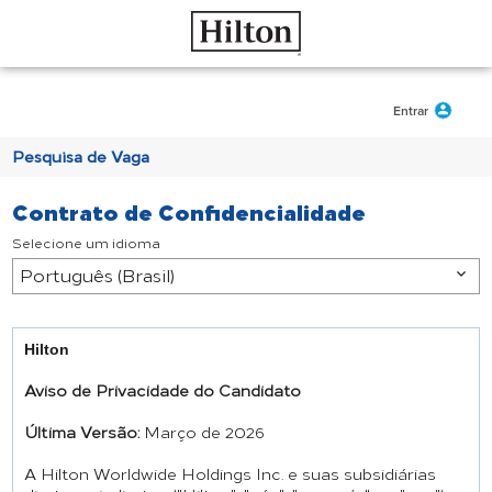
da
conteúdo
seção
principal.
de
conteúdo
principal.
Entrar
Pesquisa de Vaga
Contrato de Confidencialidade
Selecione um idioma
Hilton
Aviso de Privacidade do Candidato
Última Versão:
Março de 2026
A Hilton Worldwide Holdings Inc. e suas subsidiárias