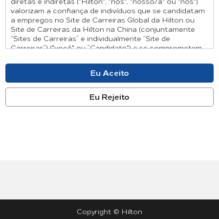
diretas e indiretas ("Hilton", "nós", "nosso/a" ou "nos")
valorizam a confiança de indivíduos que se candidatam
a empregos no Site de Carreiras Global da Hilton ou
Site de Carreiras da Hilton na China (conjuntamente
“Sites de Carreiras” e individualmente “Site de
Carreiras”) ("você" ou ”Candidato") e se comprometem
com a gestão, o uso e a proteção responsáveis das
informações pessoais. Este Aviso de Privacidade do
Candidato (este “Aviso”) aplica-se a todas as
informações coletadas pela Hilton para facilitar a sua
candidatura a emprego e inclui o seu uso dos Sites de
Carreiras. Este Aviso explica como a Hilton processa as
informações pessoais que coletamos através do
processo de candidatura (“informações pessoais”) em
nossos Sites de Carreiras. Note, por favor, que este
Aviso aplica-se somente (1) ao processamento pela
Hilton das suas informações pessoais nos Sites de
Carreiras e (2) ao processamento de suas informações
pessoais se você estiver se candidatando a um cargo
corporativo na Hilton ou a um cargo numa propriedade
gerenciada pela Hilton.
Se você estiver se candidatando a um cargo numa
Copyright ©
Hilton
propriedade franqueada, esta processará suas